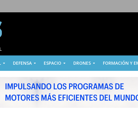
L
DEFENSA
ESPACIO
DRONES
FORMACIÓN Y E