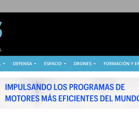
L
DEFENSA
ESPACIO
DRONES
FORMACIÓN Y E