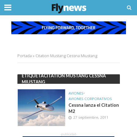
Portada
»
Citation Mustang Cessna Miustang
ETIQUETACITATION MUSTANG CESSNA
MIUSTANG
AVIONES
•
AVIONES CORPORATIVOS
Cessna lanza el Citation
M2
27 septiembre, 2011