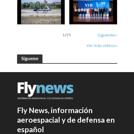
1
/
71
Siguiente»
Ver más vídeos»
Sígueme
Fly News, información
aeroespacial y de defensa en
español