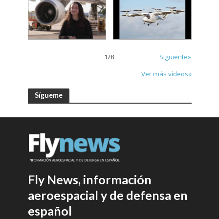
1
/
8
Siguiente»
Ver más vídeos»
Sígueme
Fly News, información
aeroespacial y de defensa en
español