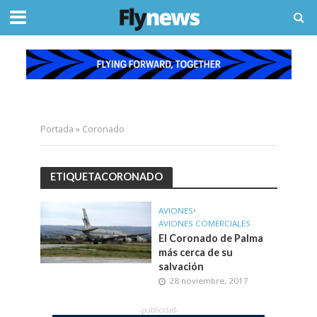
Portada
»
Coronado
ETIQUETACORONADO
AVIONES
•
AVIONES COMERCIALES
El Coronado de Palma
más cerca de su
salvación
28 noviembre, 2017