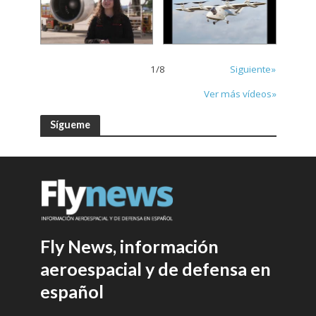
1
/
8
Siguiente»
Ver más vídeos»
Sígueme
Fly News, información
aeroespacial y de defensa en
español