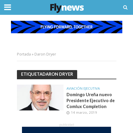
Portada
»
Daron Dryer
ETIQUETADARON DRYER
AVIACIÓN EJECUTIVA
Domingo Ureña nuevo
Presidente Ejecutivo de
Comlux Completion
14 marzo, 2019