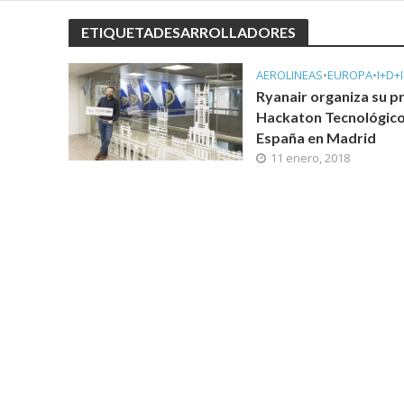
ETIQUETADESARROLLADORES
AEROLINEAS
•
EUROPA
•
I+D+I
Ryanair organiza su p
Hackaton Tecnológico
España en Madrid
11 enero, 2018