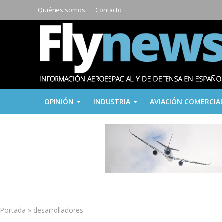
Quiénes somos
Contacto
OPINIÓN
INDUSTRIA
AVIACIÓN COMERCIA
Portada
»
desarrolladores