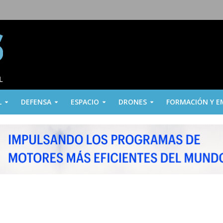
L
DEFENSA
ESPACIO
DRONES
FORMACIÓN Y E