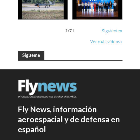
1
/
71
Siguiente»
Ver más vídeos»
Sígueme
Fly News, información
aeroespacial y de defensa en
español