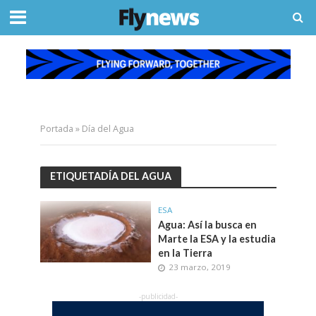
Portada
»
Día del Agua
ETIQUETADÍA DEL AGUA
ESA
Agua: Así la busca en
Marte la ESA y la estudia
en la Tierra
23 marzo, 2019