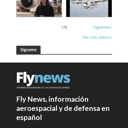
1
/
8
Siguiente»
Ver más vídeos»
Sígueme
Fly News, información
aeroespacial y de defensa en
español