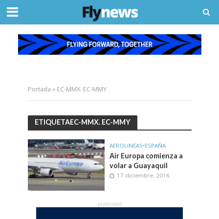
Portada
»
EC-MMX. EC-MMY
ETIQUETAEC-MMX. EC-MMY
AEROLINEAS
•
ESPAÑA
Air Europa comienza a
volar a Guayaquil
17 diciembre, 2016