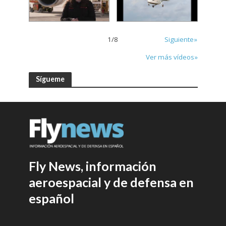
1
/
8
Siguiente»
Ver más vídeos»
Sígueme
Fly News, información
aeroespacial y de defensa en
español