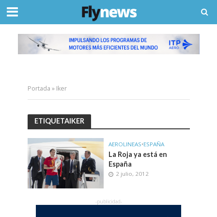
Portada
»
Iker
ETIQUETAIKER
AEROLINEAS
•
ESPAÑA
La Roja ya está en
España
2 julio, 2012