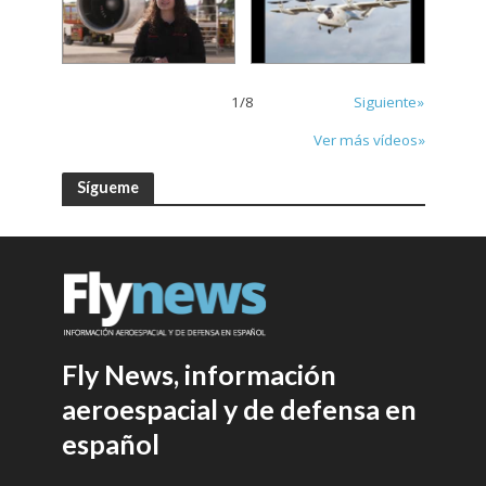
1
/
8
Siguiente»
Ver más vídeos»
Sígueme
Fly News, información
aeroespacial y de defensa en
español