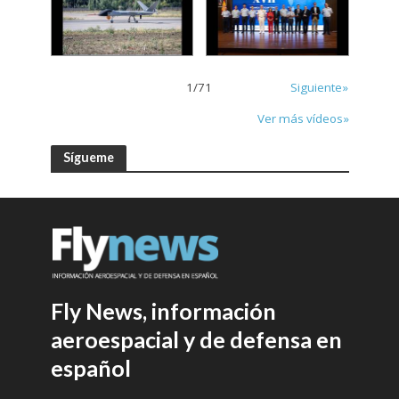
1
/
71
Siguiente»
Ver más vídeos»
Sígueme
Fly News, información
aeroespacial y de defensa en
español