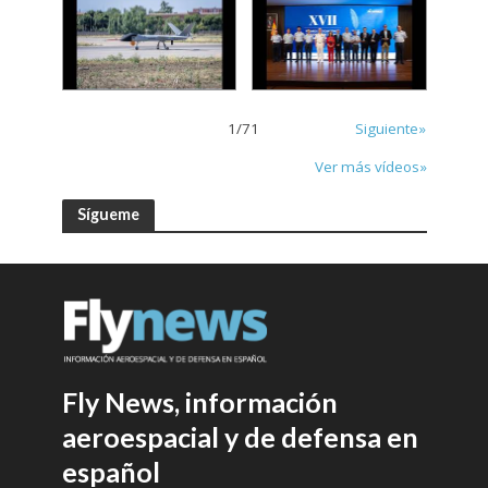
1
/
71
Siguiente»
Ver más vídeos»
Sígueme
Fly News, información
aeroespacial y de defensa en
español