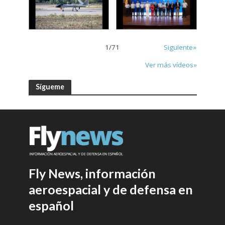
1
/
71
Siguiente»
Ver más vídeos»
Sígueme
Fly News, información
aeroespacial y de defensa en
español