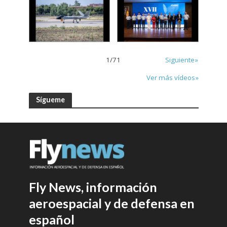
1
/
71
Siguiente»
Ver más vídeos»
Sígueme
Fly News, información
aeroespacial y de defensa en
español