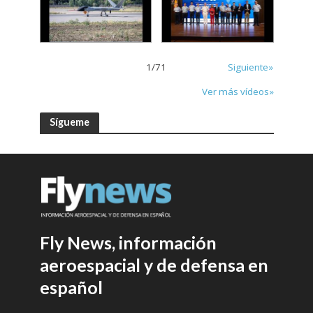
1
/
71
Siguiente»
Ver más vídeos»
Sígueme
Fly News, información
aeroespacial y de defensa en
español