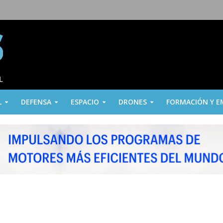
L
DEFENSA
ESPACIO
DRONES
FORMACIÓN Y E