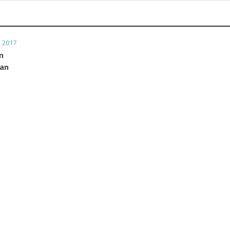
 2017
n
San