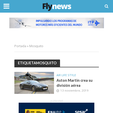
Portada
»
Mosquito
ETIQUETAMOSQUITO
AIR LIFE STYLE
Aston Martin crea su
división aérea
13 noviembre, 2019