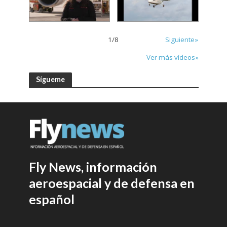
1
/
8
Siguiente»
Ver más vídeos»
Sígueme
Fly News, información
aeroespacial y de defensa en
español