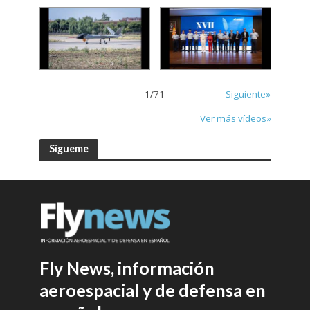
1
/
71
Siguiente»
Ver más vídeos»
Sígueme
Fly News, información
aeroespacial y de defensa en