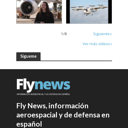
1
/
8
Siguiente»
Ver más vídeos»
Sígueme
Fly News, información
aeroespacial y de defensa en
español