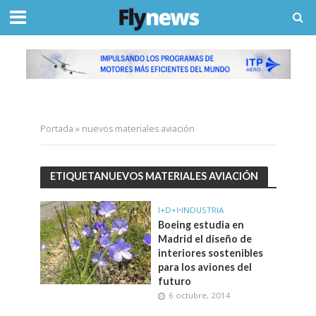
Portada
»
nuevos materiales aviación
ETIQUETANUEVOS MATERIALES AVIACIÓN
I+D+I
•
INDUSTRIA
Boeing estudia en
Madrid el diseño de
interiores sostenibles
para los aviones del
futuro
6 octubre, 2014