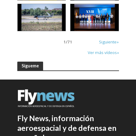
1
/
71
Siguiente»
Ver más vídeos»
Sígueme
Fly News, información
aeroespacial y de defensa en