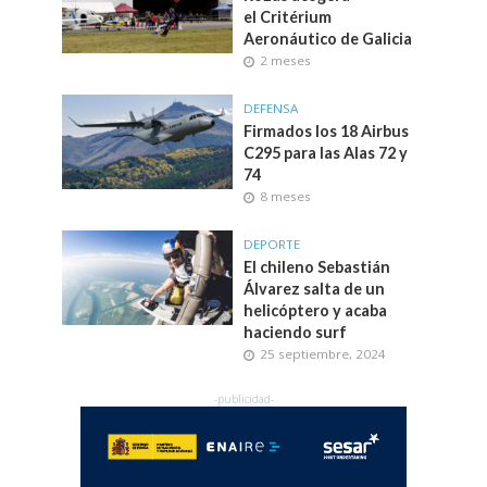
el Critérium
Aeronáutico de Galicia
2 meses
DEFENSA
Firmados los 18 Airbus
C295 para las Alas 72 y
74
8 meses
DEPORTE
El chileno Sebastián
Álvarez salta de un
helicóptero y acaba
haciendo surf
25 septiembre, 2024