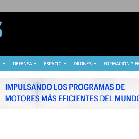
L
DEFENSA
ESPACIO
DRONES
FORMACIÓN Y E