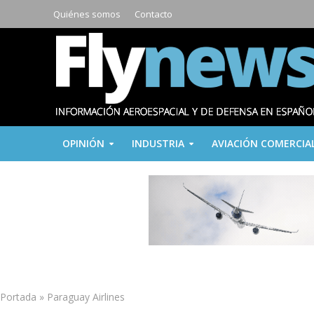
Quiénes somos
Contacto
OPINIÓN
INDUSTRIA
AVIACIÓN COMERCIA
Portada
»
Paraguay Airlines