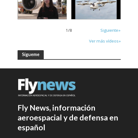
1
/
8
Siguiente»
Ver más vídeos»
Sígueme
Fly News, información
aeroespacial y de defensa en
español