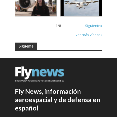
1
/
8
Siguiente»
Ver más vídeos»
Sígueme
Fly News, información
aeroespacial y de defensa en
español