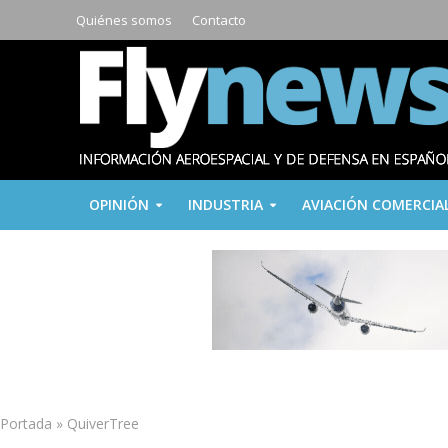
Quiénes somos
Contacto
OPINIÓN
INDUSTRIA
AVIACIÓN COMERCIA
Portada
»
QuiverTree