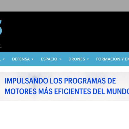
L
DEFENSA
ESPACIO
DRONES
FORMACIÓN Y E