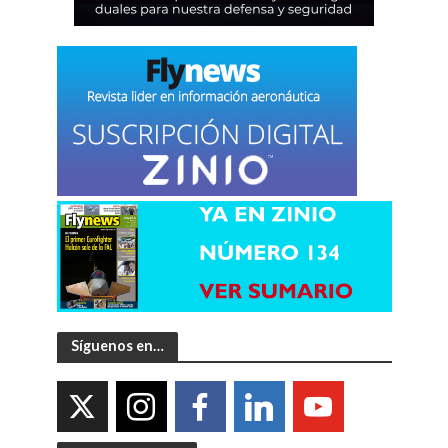
Síguenos en…