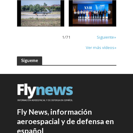
1
/
71
Siguiente»
Ver más vídeos»
Sígueme
Fly News, información
aeroespacial y de defensa en
español