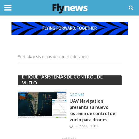
Portada
»
sistemas de control de vuelo
ETIQUETASISTEMAS DE CONTROL DE
VUELO
DRONES
UAV Navigation
presenta su nuevo
sistema de control de
vuelo para drones
29 abril, 2019