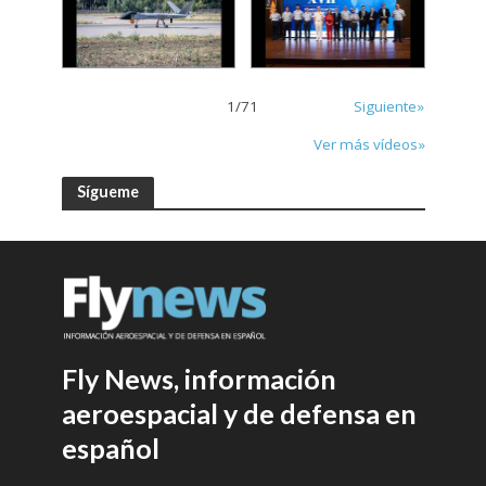
1
/
71
Siguiente»
Ver más vídeos»
Sígueme
Fly News, información
aeroespacial y de defensa en
español