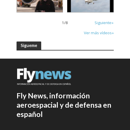
1
/
8
Siguiente»
Ver más vídeos»
Sígueme
Fly News, información
aeroespacial y de defensa en
español