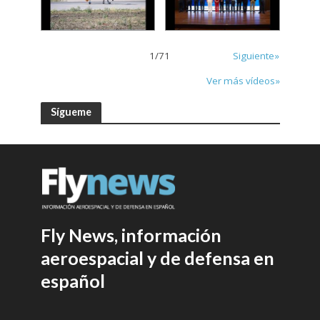
1
/
71
Siguiente»
Ver más vídeos»
Sígueme
Fly News, información
aeroespacial y de defensa en
español