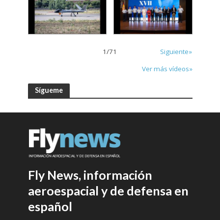
1
/
71
Siguiente»
Ver más vídeos»
Sígueme
Fly News, información
aeroespacial y de defensa en
español