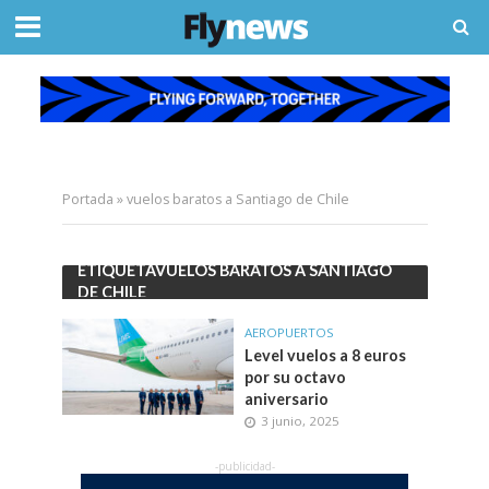
Portada
»
vuelos baratos a Santiago de Chile
ETIQUETAVUELOS BARATOS A SANTIAGO
DE CHILE
AEROPUERTOS
Level vuelos a 8 euros
por su octavo
aniversario
3 junio, 2025