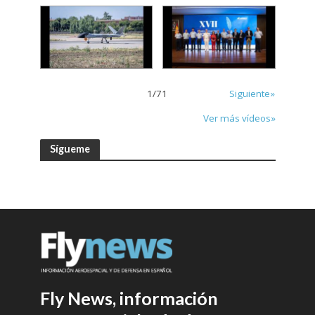
1
/
71
Siguiente»
Ver más vídeos»
Sígueme
Fly News, información