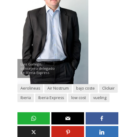
Luis Gallego,
consejero delegado
de Iberia Express
Aerolineas
Air Nostrum
bajo coste
Clickair
Iberia
Iberia Express
low cost
vueling