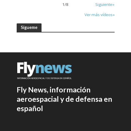
1
/
8
Siguiente»
Ver más vídeos»
Sígueme
Fly News, información
aeroespacial y de defensa en
español