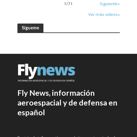
1
/
71
Siguiente»
Ver más vídeos»
Sígueme
Fly News, información
aeroespacial y de defensa en
español