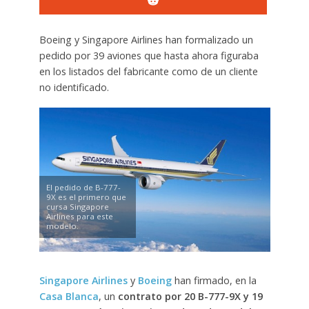
Boeing y Singapore Airlines han formalizado un
pedido por 39 aviones que hasta ahora figuraba
en los listados del fabricante como de un cliente
no identificado.
El pedido de B-777-
9X es el primero que
cursa Singapore
Airlines para este
modelo.
Singapore Airlines
y
Boeing
han firmado, en la
Casa Blanca
, un
contrato por 20 B-777-9X y 19