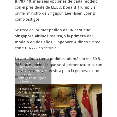
B-787-10
,
más seis opciones de cada modelo
,
con el presidente de EE.UU.
Donald Trump
y el
primer ministro de Singapur,
Lee Hsien Loong
como testigos.
Se trata del
primer pedido del B-777X que
Singapore Airlines realiza,
y la
primera del
modelo en dos años. Singapore Airlines
cuenta
con 51 B-777 en servicio.
La aerolínea tiene pedidos además otros 30 B-
El presidente de
787-10
, modelo del que
será primer usuario,
con
Singapore Airlines,
la primera entrega prevista para la primera mitad
Goh Choon Phong y
el presidente y
de 2018.
consejero delegado
de Boeing
Commercial
Airplanes, Kevin
McAllister, muestran,
en la sala Roosevelt
de la Casa Blanca, el
documento
ceremonial de la
compra de los 39
aviones Boeing, con