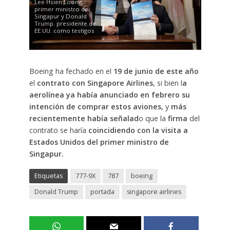
Lee Hsien Loong,
primer ministro de
Singapur y Donald
Trump. presidente de
EE.UU. como testigos
Boeing ha fechado en el
19 de junio de este año
el
contrato con Singapore Airlines
, si bien l
a
aerolínea ya había anunciado en febrero su
intención de comprar estos aviones
, y
más
recientemente había señalad
o que la
firma
del
contrato se haría
c
oincidiendo con la visita a
Estados Unidos del primer ministro de
Singapur.
Etiquetas
777-9X
787
boeing
Donald Trump
portada
singapore airlines