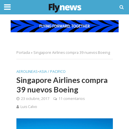
Portada
»
Singapore Airlines compra 39 nuevos Boeing
AEROLINEAS
•
ASIA / PACIFICO
Singapore Airlines compra
39 nuevos Boeing
23 octubre, 2017
11 comentarios
Luis Calvo