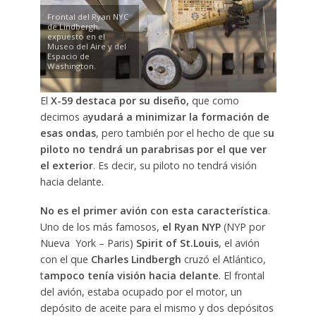
Frontal del Ryan NYC
de Lindbergh,
expuesto en el
Museo del Aire y del
Espacio de
Washington.
El
X-59 destaca por su diseño,
que como
decimos a
yudará a minimizar la formación de
esas ondas
, pero también por el hecho de que s
u
piloto no tendrá un parabrisas por el que ver
el exterior
. Es decir, su piloto no tendrá visión
hacia delante.
No es el primer avión con esta característica
.
Uno de los más famosos,
el Ryan NYP
(NYP por
Nueva York – Paris)
Spirit of St.Louis
, el avión
con el que
Charles Lindbergh
cruzó el Atlántico,
t
ampoco tenía visión hacia delante
. El frontal
del avión, estaba ocupado por el motor, un
depósito de aceite para el mismo y dos depósitos