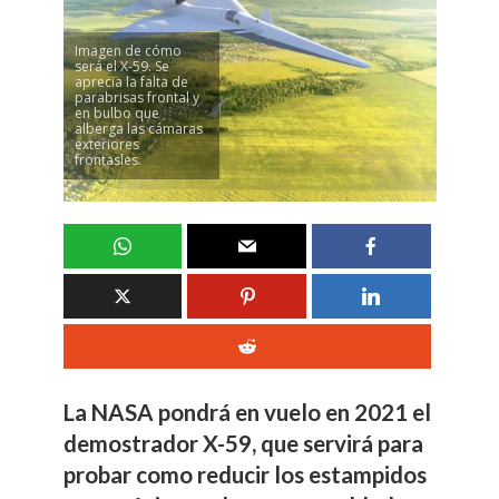
Imagen de cómo
será el X-59. Se
aprecia la falta de
parabrisas frontal y
en bulbo que
alberga las cámaras
exteriores
frontasles.
La NASA pondrá en vuelo en 2021 el
demostrador X-59, que servirá para
probar como reducir los estampidos