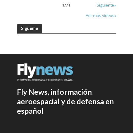
1
/
71
Siguiente»
Ver más vídeos»
Sígueme
Fly News, información
aeroespacial y de defensa en
español