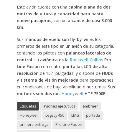
Este avión cuenta con una
cabina plana de dos
metros de altura y capacidad para hasta
nueve pasajeros
, con un
alcance de casi 3.000
km
.
Sus m
andos de vuelo son fly-by-wire
, los
primeros de este tipo en un avión de su categoría,
contando los pilotos con
palancas laterales de
control
. La
aviónica es la
Rockwell Collins
Pro
Line Fusion
con cuatro
pantallas LCD de alta
resolución
de 15,1 pulgadas, y dispone de
HUDs
y sistema de visión mejorada
para operaciones
en condiciones de baja visibilidad o nocturnas.
Sus
motores son dos dos
Honeywell
HTF 7500E.
Etiquetas
aviones ejecutivos
embraer
Honeywell
Legacy 450
LMG
portada
primera entrega
Pro Line Fusion