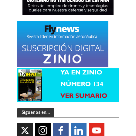
Síguenos en…