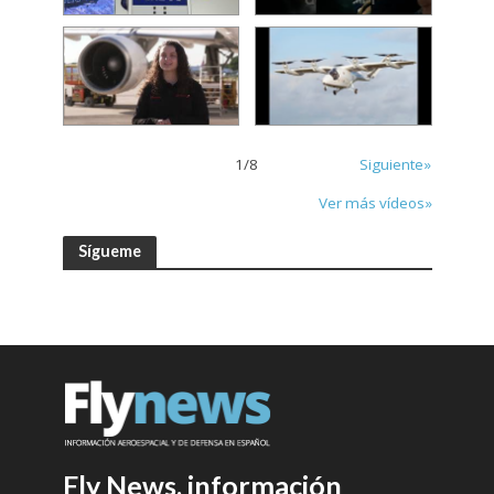
1
/
8
Siguiente»
Ver más vídeos»
Sígueme
Fly News, información