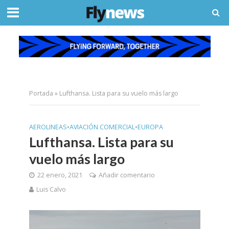
Portada
»
Lufthansa. Lista para su vuelo más largo
AEROLINEAS
•
AVIACIÓN COMERCIAL
•
EUROPA
Lufthansa. Lista para su
vuelo más largo
22 enero, 2021
Añadir comentario
Luis Calvo