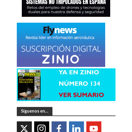
Síguenos en…