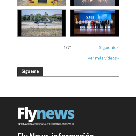
1
/
71
Siguiente»
Ver más vídeos»
Sígueme
Fly News, información