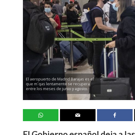
El aeropuerto de Madrid Barajas es el
que m´qas lentamente se recupera
entre los meses de junio y agosto.
El Gobierno español deja a las