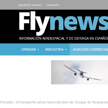
Quiénes somos
Contacto
OPINIÓN
INDUSTRIA
AVIACIÓN COMERCIA
Portada
»
El transporte aéreo fuera del plan de Choque de Respuest