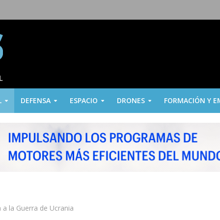
L
DEFENSA
ESPACIO
DRONES
FORMACIÓN Y E
a a la Guerra de Ucrania