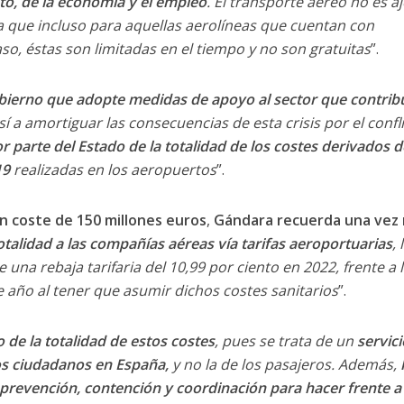
to, de la economía y el empleo
. El transporte aéreo no es a
ya que incluso para aquellas aerolíneas que cuentan con
o, éstas son limitadas en el tiempo y no son gratuitas
”.
bierno que adopte medidas de apoyo al sector que contri
sí a amortiguar las consecuencias de esta crisis por el confl
 parte del Estado de la totalidad de los costes derivados d
19
realizadas en los aeropuertos
”.
un coste de 150 millones euros
,
Gándara recuerda una vez
otalidad a las compañías aéreas vía tarifas aeroportuarias
,
una rebaja tarifaria del 10,99 por ciento en 2022, frente a 
e año al tener que asumir dichos costes sanitarios
”.
 de la totalidad de estos costes
, pues se trata de un
servici
los ciudadanos en España,
y no la de los pasajeros. Además,
prevención, contención y coordinación para hacer frente a 