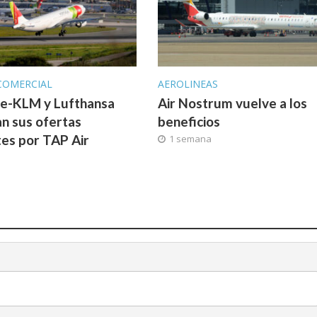
COMERCIAL
AEROLINEAS
ce-KLM y Lufthansa
Air Nostrum vuelve a los
n sus ofertas
beneficios
tes por TAP Air
1 semana
l
a