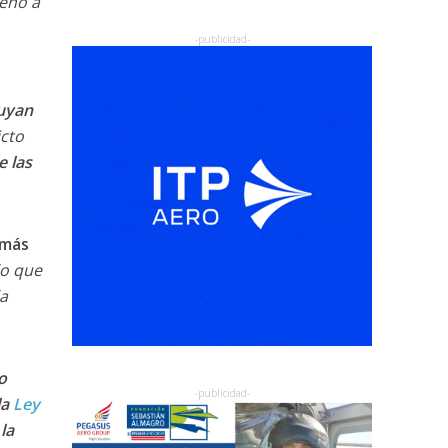
jeno a
buyan
icto
e las
 más
 lo que
la
o
la
Ley
la