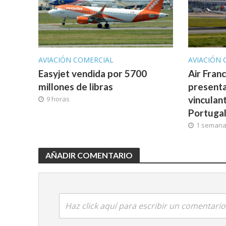
AVIACIÓN COMERCIAL
AVIACIÓN 
Easyjet vendida por 5700
Air Fran
millones de libras
presenta
vinculan
9 horas
Portuga
1 seman
AÑADIR COMENTARIO
Haz click aquí para escribir un comentario