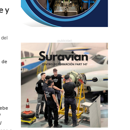
e y
 del
e de
debe
l