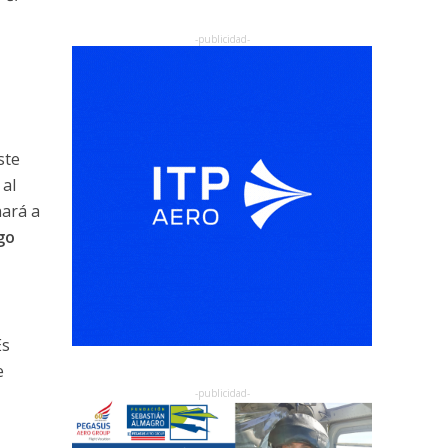
ste
 al
nará a
go
Es
e