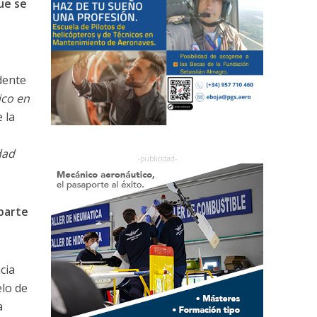
ue se
dente
ico en
 la
dad
parte
cia
elo de
a