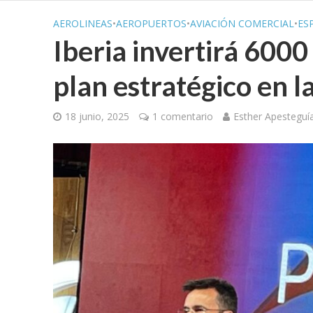
AEROLINEAS
•
AEROPUERTOS
•
AVIACIÓN COMERCIAL
•
ES
Iberia invertirá 6000
plan estratégico en 
18 junio, 2025
1 comentario
Esther Apesteguí