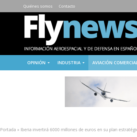
Quiénes somos
Contacto
OPINIÓN
INDUSTRIA
AVIACIÓN COMERCIA
Portada
»
Iberia invertirá 6000 millones de euros en su plan estraté