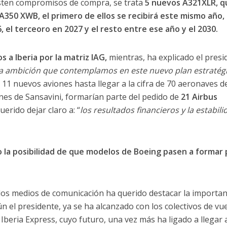
isten compromisos de compra, se trata
5 nuevos A321XLR, q
 A350 XWB, el primero de ellos se recibirá este mismo año,
 el terceoro en 2027 y el resto entre ese año y el 2030.
a Iberia por la matriz IAG,
mientras, ha explicado el presi
a ambición que contemplamos en este nuevo plan estratég
s 11 nuevos aviones hasta llegar a la cifra de 70 aeronaves de
iones de Sansavini, formarían parte del pedido de
21 Airbus
uerido dejar claro a: “
los resultados financieros y la estabili
 la posibilidad de que modelos de Boeing pasen a formar 
los medios de comunicación ha querido destacar la importan
ún el presidente, ya se ha alcanzado con los colectivos de vu
 Iberia Express, cuyo futuro, una vez más ha ligado a llegar 