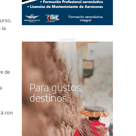
curso,
 la
ve de
a
rá con