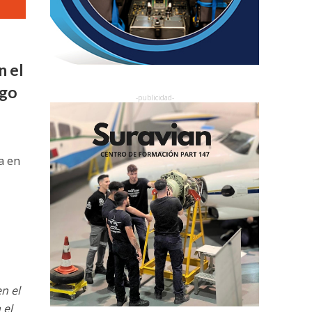
n el
rgo
a en
n el
 el