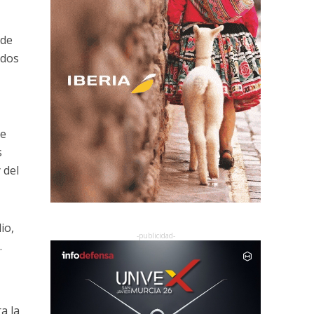
 de
ados
de
s
 del
io,
.
a la