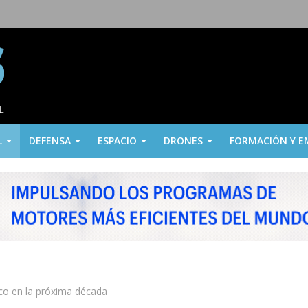
L
DEFENSA
ESPACIO
DRONES
FORMACIÓN Y E
gico en la próxima década