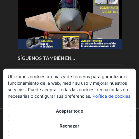
SÍGUENOS TAMBIÉN EN…
Utilizamos cookies propias y de terceros para garantizar el
funcionamiento de la web, medir su uso y mejorar nuestros
servicios. Puede aceptar todas las cookies, rechazar las no
necesarias o configurar sus preferencias.
Política de cookies
Aceptar todo
Utilizamos cookies para ofrecerte la mejor experiencia en
nuestra web.
Rechazar
Puedes aprender más sobre qué cookies utilizamos o
Copyright © 2018.Fly News.
Noticias aerospacial
/
Noticias
desactivarlas en los
ajustes
.
UAS aviación comercial