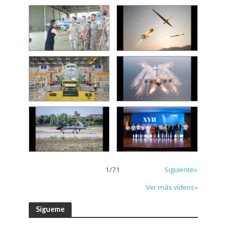
1
/
71
Siguiente»
Ver más vídeos»
Sígueme