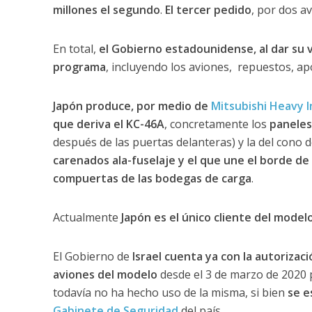
millones el segundo
.
El tercer pedido
, por dos a
En total,
el Gobierno estadounidense, al dar su vi
programa
, incluyendo los aviones, repuestos, ap
Japón produce, por medio de
Mitsubishi Heavy I
que deriva el KC-46A
, concretamente los
paneles
después de las puertas delanteras) y la del cono 
carenados ala-fuselaje y el que une el borde de 
compuertas de las bodegas de carga
.
Actualmente
Japón es el único cliente del mode
El Gobierno de
Israel cuenta ya con la autoriza
aviones del modelo
desde el 3 de marzo de 2020
todavía no ha hecho uso de la misma, si bien
se e
Gabinete de Seguridad
del país.