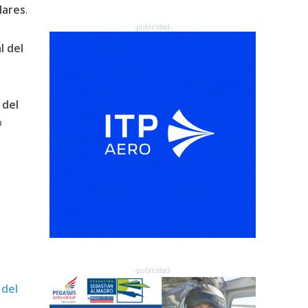
lares
.
l del
 del
o
 del