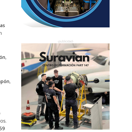
las
n
ión
,
apón
,
e
os.
59