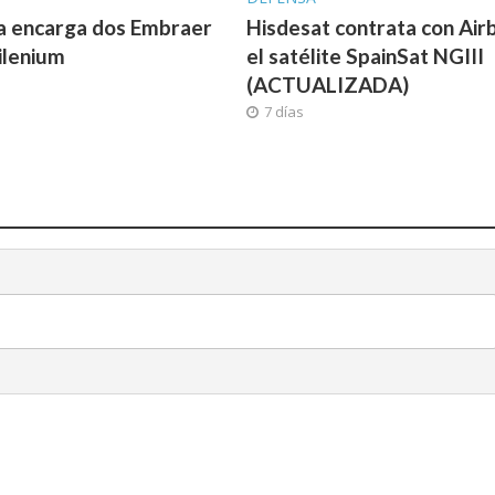
a encarga dos Embraer
Hisdesat contrata con Air
ilenium
el satélite SpainSat NGIII
(ACTUALIZADA)
7 días