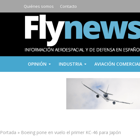
Quiénes somos
Contacto
OPINIÓN
INDUSTRIA
AVIACIÓN COMERCIA
Portada
»
Boeing pone en vuelo el primer KC-46 para Japón