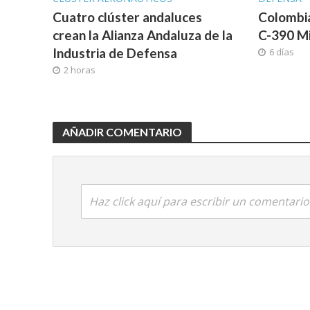
Cuatro clúster andaluces
Colombi
crean la Alianza Andaluza de la
C-390 M
Industria de Defensa
6 días
2 horas
AÑADIR COMENTARIO
Haz click aquí para escribir un comentario