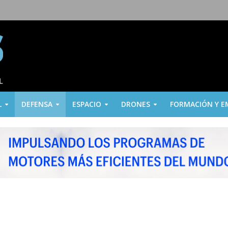
L
DEFENSA
ESPACIO
DRONES
FORMACIÓN Y E