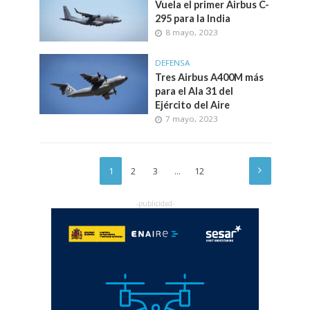
Vuela el primer Airbus C-
295 para la India
8 mayo, 2023
DEFENSA
Tres Airbus A400M más
para el Ala 31 del
Ejército del Aire
7 mayo, 2023
1
2
3
…
12