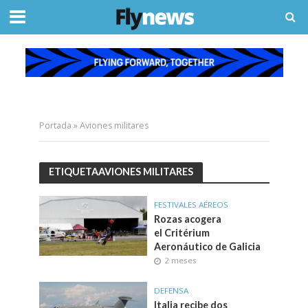
Portada
»
Aviones militares
ETIQUETAAVIONES MILITARES
FESTIVALES AÉREOS
Rozas acogera
el Critérium
Aeronáutico de Galicia
2 meses
DEFENSA
Italia recibe dos