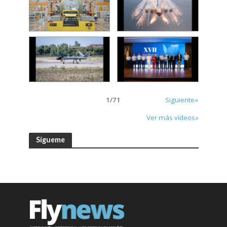
1
/
71
Siguiente»
Ver más vídeos»
Sígueme