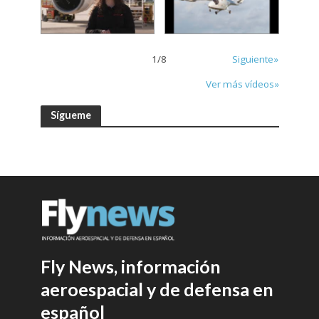
1
/
8
Siguiente»
Ver más vídeos»
Sígueme
Fly News, información
aeroespacial y de defensa en
español