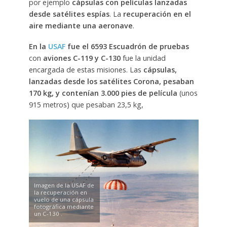
por ejemplo
cápsulas con películas lanzadas
desde satélites espías
. La
recuperación en el
aire mediante una aeronave
.
En la
USAF
fue el 6593 Escuadrón de pruebas
con
aviones C-119 y C-130
fue la unidad
encargada de estas misiones. Las
cápsulas,
lanzadas desde los satélites Corona, pesaban
170 kg, y contenían 3.000 pies de película
(unos
915 metros) que pesaban 23,5 kg,
Imagen de la USAF de
la recuperación en
vuelo de una cápsula
fotográfica mediante
un C-130 .