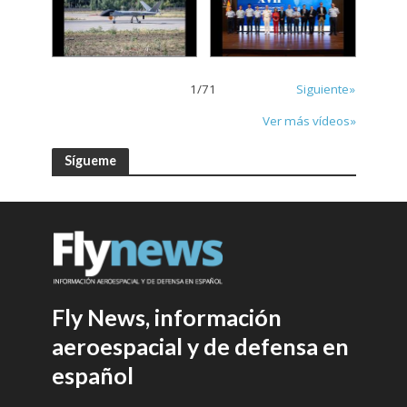
1
/
71
Siguiente»
Ver más vídeos»
Sígueme
Fly News, información
aeroespacial y de defensa en
español