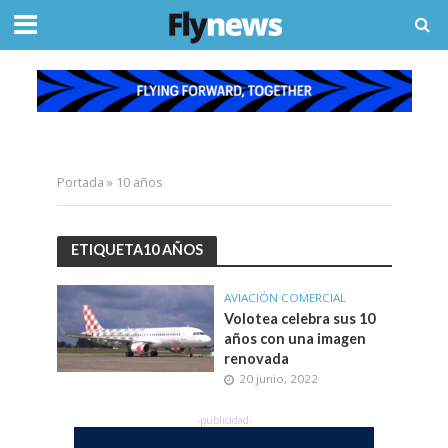
Portada
»
10 años
ETIQUETA10 AÑOS
AVIACIÓN COMERCIAL
Volotea celebra sus 10
años con una imagen
renovada
20 junio, 2022