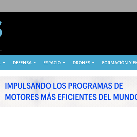
L
DEFENSA
ESPACIO
DRONES
FORMACIÓN Y E