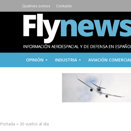
Quiénes somos
Contacto
OPINIÓN
INDUSTRIA
AVIACIÓN COMERCIA
Portada
»
30 vuelos al día