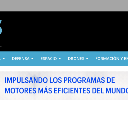
L
DEFENSA
ESPACIO
DRONES
FORMACIÓN Y E