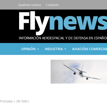
Quiénes somos
Contacto
OPINIÓN
INDUSTRIA
AVIACIÓN COMERCIA
Portada
»
3B-NBU