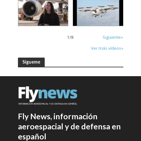
1
/
8
Siguiente»
Ver más vídeos»
Sígueme
Fly News, información
aeroespacial y de defensa en
español