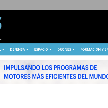
L
DEFENSA
ESPACIO
DRONES
FORMACIÓN Y E