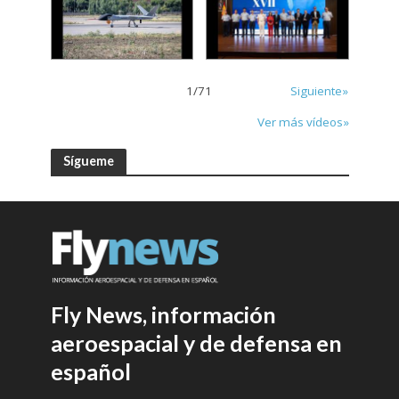
1
/
71
Siguiente»
Ver más vídeos»
Sígueme
Fly News, información
aeroespacial y de defensa en
español