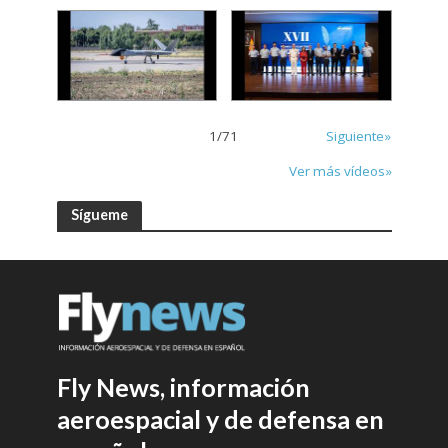
1
/
71
Siguiente»
Ver más vídeos»
Sígueme
Fly News, información
aeroespacial y de defensa en