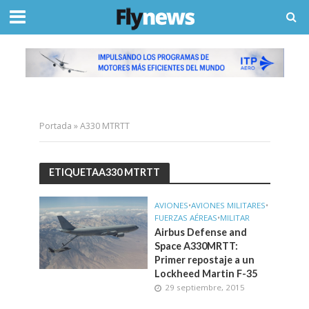
Portada
»
A330 MTRTT
ETIQUETAA330 MTRTT
AVIONES
•
AVIONES MILITARES
•
FUERZAS AÉREAS
•
MILITAR
Airbus Defense and
Space A330MRTT:
Primer repostaje a un
Lockheed Martin F-35
29 septiembre, 2015